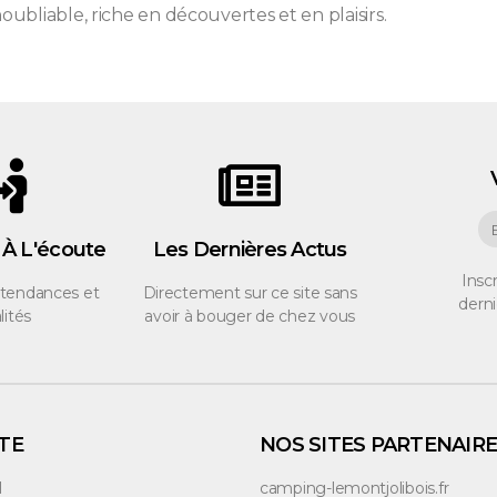
bliable, riche en découvertes et en plaisirs.
 À L'écoute
Les Dernières Actus
Insc
 tendances et
Directement sur ce site sans
derni
lités
avoir à bouger de chez vous
ITE
NOS SITES PARTENAIR
l
camping-lemontjolibois.fr