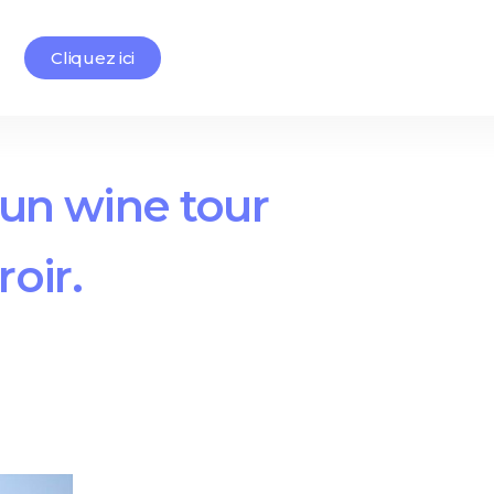
Cliquez ici
 un wine tour
oir.