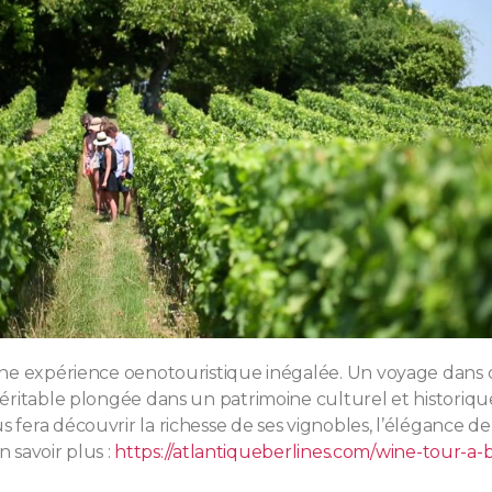
une expérience oenotouristique inégalée. Un voyage dans 
véritable plongée dans un patrimoine culturel et historiq
era découvrir la richesse de ses vignobles, l’élégance de se
n savoir plus :
https://atlantiqueberlines.com/wine-tour-a