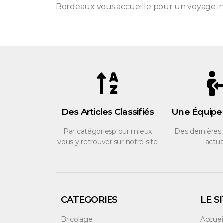
Bordeaux vous accueille pour un voyage inou
Des Articles Classifiés
Une Équipe
Par catégoriesp our mieux
Des dernières
vous y retrouver sur notre site
actua
CATEGORIES
LE S
Bricolage
Accuei